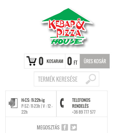
0
0
KOSARAM
ÜRES KOSÁR
FT
H-CS: 11-22h-ig
TELEFONOS
P-SZ: 11-23h | V : 12 -
RENDELÉS
22h
+36 89 777 577
MEGOSZTÁS