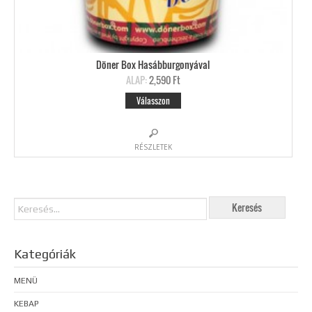
Döner Box Hasábburgonyával
ALAP:
2,590 Ft
Válasszon
RÉSZLETEK
Kategóriák
MENÜ
KEBAP