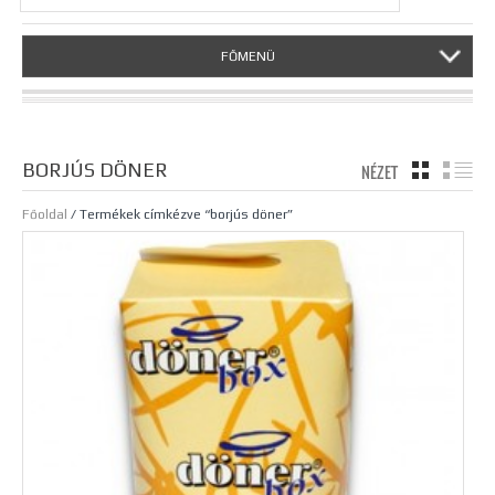
FŐMENÜ
BORJÚS DÖNER
NÉZET
TÁBLÁZA
LI
Főoldal
/ Termékek címkézve “borjús döner”