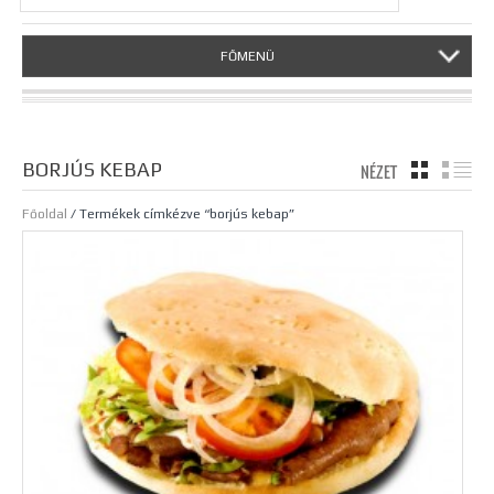
FŐMENÜ
BORJÚS KEBAP
NÉZET
TÁBLÁZA
LI
Főoldal
/ Termékek címkézve “borjús kebap”