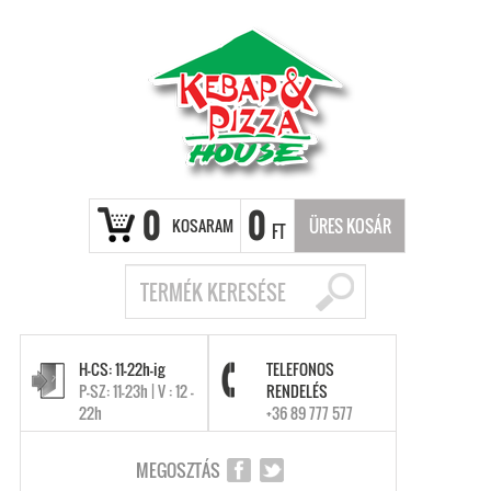
0
0
KOSARAM
ÜRES KOSÁR
FT
H-CS: 11-22h-ig
TELEFONOS
P-SZ: 11-23h | V : 12 -
RENDELÉS
22h
+36 89 777 577
MEGOSZTÁS