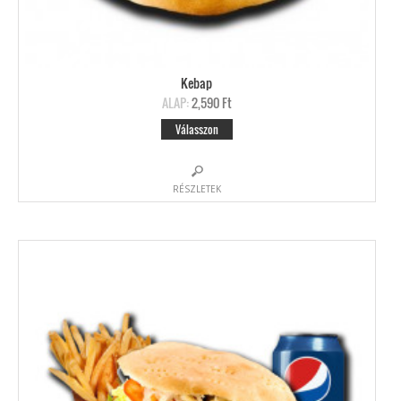
Kebap
ALAP:
2,590 Ft
Válasszon
RÉSZLETEK