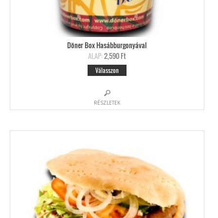
Döner Box Hasábburgonyával
ALAP:
2,590 Ft
Válasszon
RÉSZLETEK