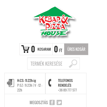
0
0
KOSARAM
ÜRES KOSÁR
FT
H-CS: 11-22h-ig
TELEFONOS
P-SZ: 11-23h | V : 12 -
RENDELÉS
22h
+36 89 777 577
MEGOSZTÁS