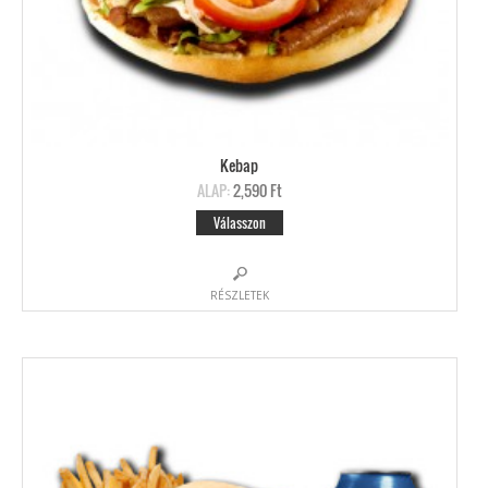
Kebap
ALAP:
2,590 Ft
Válasszon
RÉSZLETEK