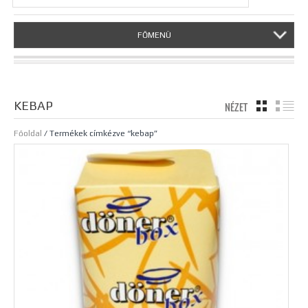
FŐMENÜ
KEBAP
NÉZET
TÁBLÁZA
LI
Főoldal
/ Termékek címkézve “kebap”