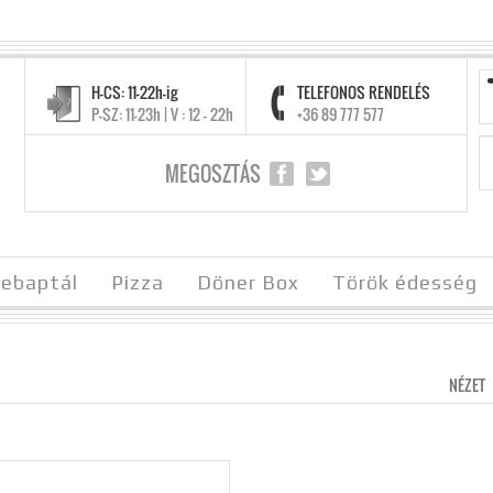
H-CS: 11-22h-ig
TELEFONOS RENDELÉS
P-SZ: 11-23h | V : 12 - 22h
+36 89 777 577
MEGOSZTÁS
ebaptál
Pizza
Döner Box
Török édesség
NÉZET