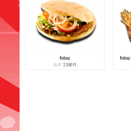
Kebap
Kebap 
ALAP:
2,590 Ft