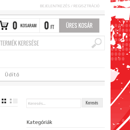
BEJELENTKEZÉS
/
REGISZTRÁCIÓ
0
0
ÜRES KOSÁR
KOSARAM
FT
Üdítő
TÁBLÁZAT
LISTA
Kategóriák