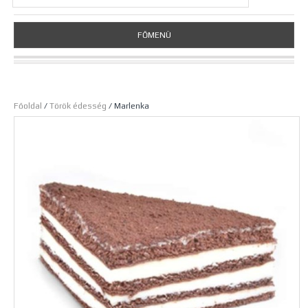
FŐMENÜ
Főoldal
/
Török édesség
/ Marlenka