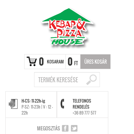
0
0
KOSARAM
ÜRES KOSÁR
FT
H-CS: 11-22h-ig
TELEFONOS
P-SZ: 11-23h | V : 12 -
RENDELÉS
22h
+36 89 777 577
MEGOSZTÁS