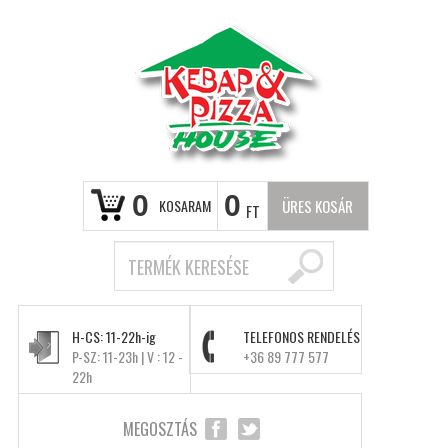
0
0
KOSARAM
ÜRES KOSÁR
FT
H-CS: 11-22h-ig
TELEFONOS RENDELÉS
P-SZ: 11-23h | V : 12 -
+36 89 777 577
22h
MEGOSZTÁS