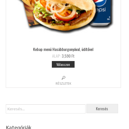
Kebap menü Hasábburgonyával, üdítővel
ALAP:
3,590 Ft
Válasszon
RÉSZLETEK
Kategóriák