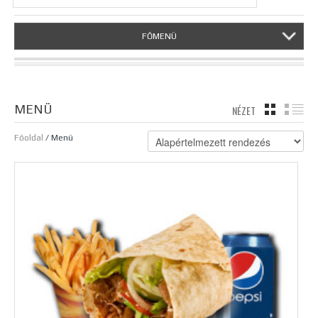
FŐMENÜ
MENÜ
NÉZET
TÁBLÁZA
LI
Főoldal
/ Menü