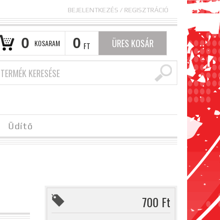
BEJELENTKEZÉS
/
REGISZTRÁCIÓ
0
0
ÜRES KOSÁR
KOSARAM
FT
Üdítő
700 Ft