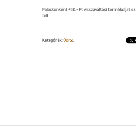
Palackonként +50.- Ft visszaváltási termékdíjat 
fel!
Kategóriák:
Üdítő
.