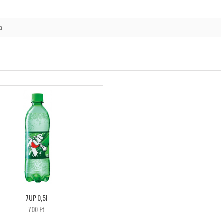
a
7UP 0,5l
700 Ft