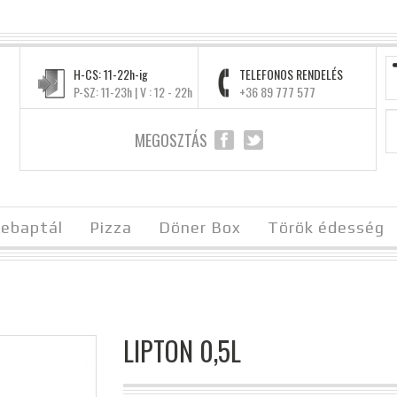
H-CS: 11-22h-ig
TELEFONOS RENDELÉS
P-SZ: 11-23h | V : 12 - 22h
+36 89 777 577
MEGOSZTÁS
ebaptál
Pizza
Döner Box
Török édesség
LIPTON 0,5L