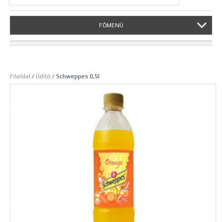
FŐMENÜ
Főoldal
/
Üdítő
/ Schweppes 0,5l