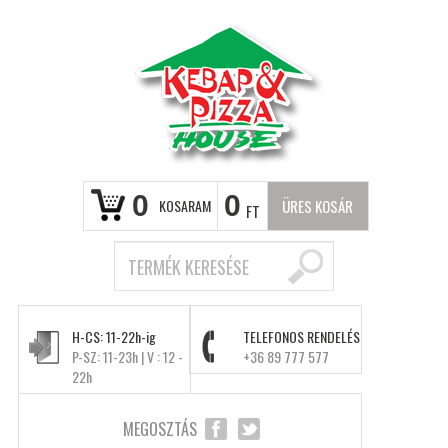
0
0
KOSARAM
ÜRES KOSÁR
FT
H-CS: 11-22h-ig
TELEFONOS RENDELÉS
P-SZ: 11-23h | V : 12 -
+36 89 777 577
22h
MEGOSZTÁS