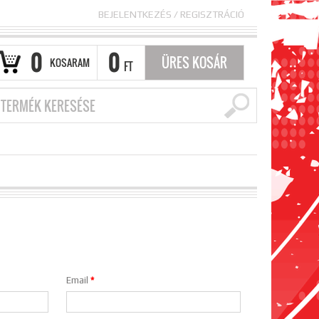
BEJELENTKEZÉS
/
REGISZTRÁCIÓ
0
0
ÜRES KOSÁR
KOSARAM
FT
Email
*