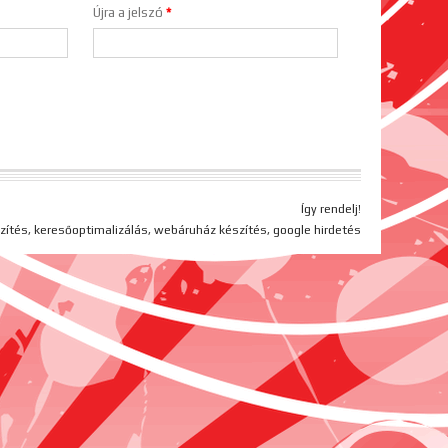
Újra a jelszó
*
Így rendelj!