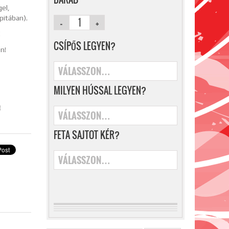
gel,
pitában).
!
CSÍPŐS LEGYEN?
n!
VÁLASSZON…
MILYEN HÚSSAL LEGYEN?
!
VÁLASSZON…
FETA SAJTOT KÉR?
VÁLASSZON…