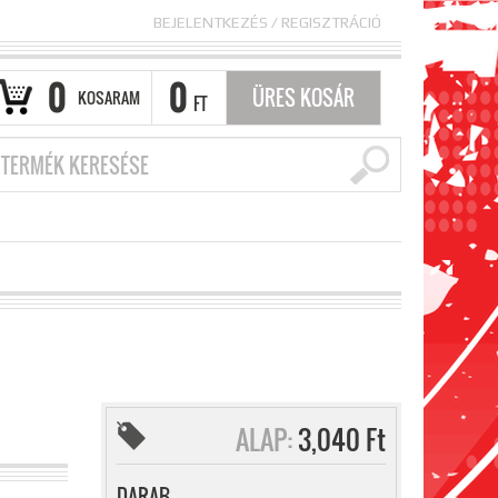
BEJELENTKEZÉS
/
REGISZTRÁCIÓ
0
0
ÜRES KOSÁR
KOSARAM
FT
ALAP:
3,040 Ft
DARAB