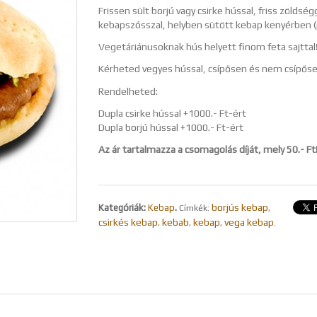
Frissen sült borjú vagy csirke hússal, friss zöldség
kebapszósszal, helyben sütött kebap kenyérben (
Vegetáriánusoknak hús helyett finom feta sajttal
Kérheted vegyes hússal, csípősen és nem csípőse
Rendelheted:
Dupla csirke hússal +1000.- Ft-ért
Dupla borjú hússal +1000.- Ft-ért
Az ár tartalmazza a csomagolás díját, mely 50.- Ft
borjús kebap
Kategóriák:
Kebap
.
Címkék:
,
csirkés kebap
kebab
kebap
vega kebap
,
,
,
.