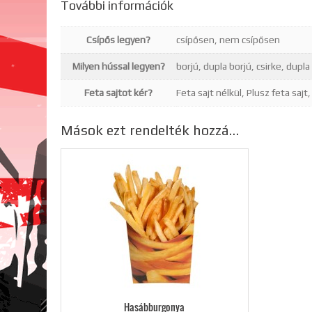
További információk
Csípős legyen?
csípősen, nem csípősen
Milyen hússal legyen?
borjú, dupla borjú, csirke, dupla
Feta sajtot kér?
Feta sajt nélkül, Plusz feta sajt,
Mások ezt rendelték hozzá…
Hasábburgonya