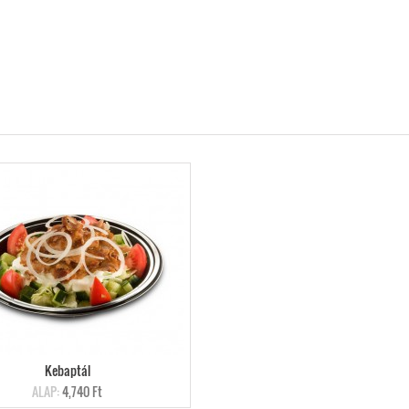
Kebaptál
ALAP:
4,740 Ft