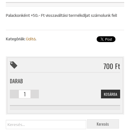
Palackonként +50.- Ft visszaváltási termékdíjat számolunk fel!
Kategóriák:
Üdítő
.
700 Ft
DARAB
KOSÁRBA