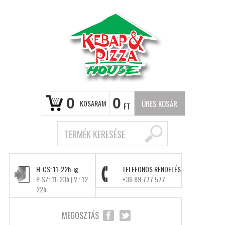
0
0
KOSARAM
ÜRES KOSÁR
FT
H-CS: 11-22h-ig
TELEFONOS RENDELÉS
P-SZ: 11-23h | V : 12 -
+36 89 777 577
22h
MEGOSZTÁS