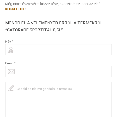
Még nincs észrevétel közzé téve, szeretnél te lenni az első
KLIKKELJ IDE
!
MONDD EL A VÉLEMÉNYED ERRŐL A TERMÉKRŐL
“GATORADE SPORTITAL 0,5L”
*
Név
*
Email