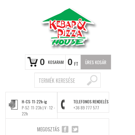
0
0
KOSARAM
ÜRES KOSÁR
FT
H-CS: 11-22h-ig
TELEFONOS RENDELÉS
P-SZ: 11-23h | V : 12 -
+36 89 777 577
22h
MEGOSZTÁS