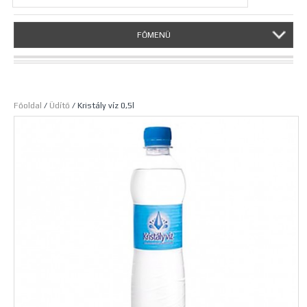
FŐMENÜ
Főoldal
/
Üdítő
/ Kristály víz 0,5l