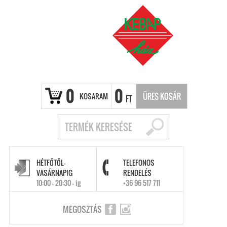
0
0
KOSARAM
ÜRES KOSÁR
FT
HÉTFŐTŐL-
TELEFONOS
VASÁRNAPIG
RENDELÉS
10:00 - 20:30 - ig
+36 96 517 711
MEGOSZTÁS