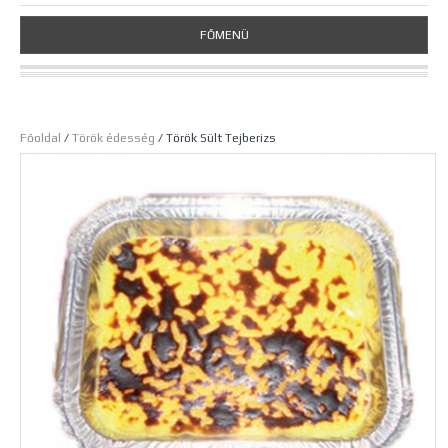
FŐMENÜ
Főoldal
/
Török édesség
/ Török Sült Tejberizs