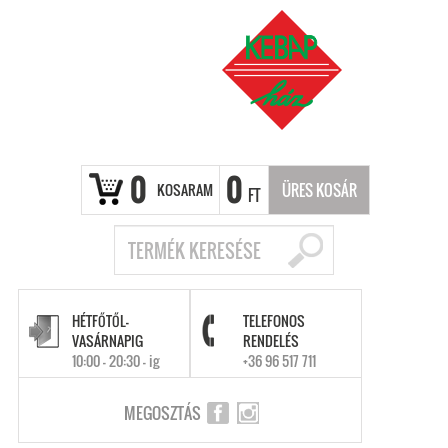
0
0
KOSARAM
ÜRES KOSÁR
FT
HÉTFŐTŐL-
TELEFONOS
VASÁRNAPIG
RENDELÉS
10:00 - 20:30 - ig
+36 96 517 711
MEGOSZTÁS